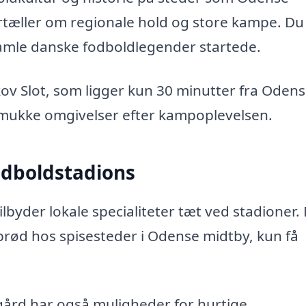
tæller om regionale hold og store kampe. Du
gamle danske fodboldlegender startede.
kov Slot, som ligger kun 30 minutter fra Odens
mukke omgivelser efter kampoplevelsen.
odboldstadions
ilbyder lokale specialiteter tæt ved stadioner.
ebrød hos spisesteder i Odense midtby, kun få
rd har også muligheder for hurtige,