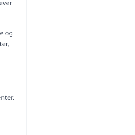
ræver
se og
ter,
nter.