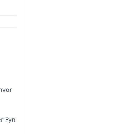
 hvor
er Fyn