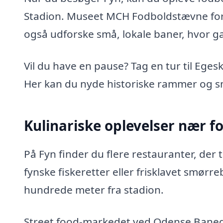
Stadion. Museet MCH Fodboldstævne for
også udforske små, lokale baner, hvor 
Vil du have en pause? Tag en tur til Eges
Her kan du nyde historiske rammer og s
Kulinariske oplevelser nær f
På Fyn finder du flere restauranter, der t
fynske fiskeretter eller frisklavet smørr
hundrede meter fra stadion.
Street food-markedet ved Odense Banegå