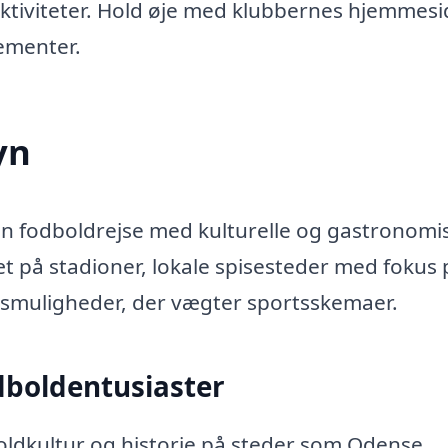
ktiviteter. Hold øje med klubbernes hjemmesi
ementer.
yn
din fodboldrejse med kulturelle og gastronomi
t på stadioner, lokale spisesteder med fokus 
gsmuligheder, der vægter sportsskemaer.
dboldentusiaster
oldkultur og historie på steder som Odense