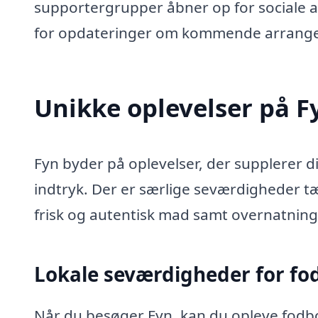
supportergrupper åbner op for sociale a
for opdateringer om kommende arrang
Unikke oplevelser på F
Fyn byder på oplevelser, der supplerer 
indtryk. Der er særlige seværdigheder tæ
frisk og autentisk mad samt overnatnin
Lokale seværdigheder for fo
Når du besøger Fyn, kan du opleve fodb