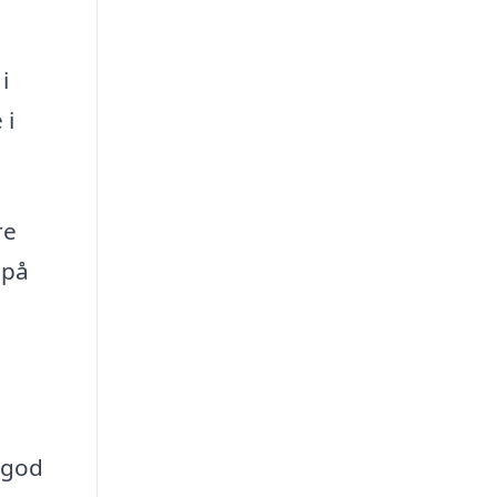
i
 i
re
 på
 god