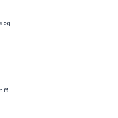
e og
t få