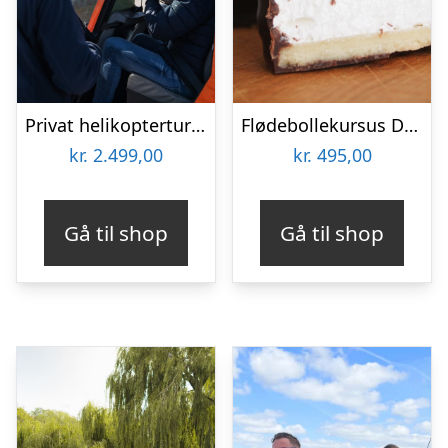
Privat helikoptertur med HeliCompany
Flødebollekursus Deluxe på Fyn
kr.
2.499,00
kr.
495,00
Gå til shop
Gå til shop