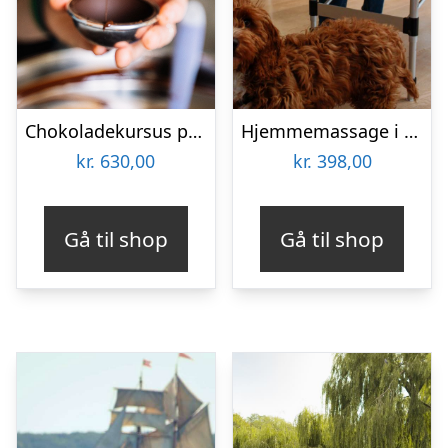
Chokoladekursus på Fyn
Hjemmemassage i hele landet med RaskRask
kr.
630,00
kr.
398,00
Gå til shop
Gå til shop