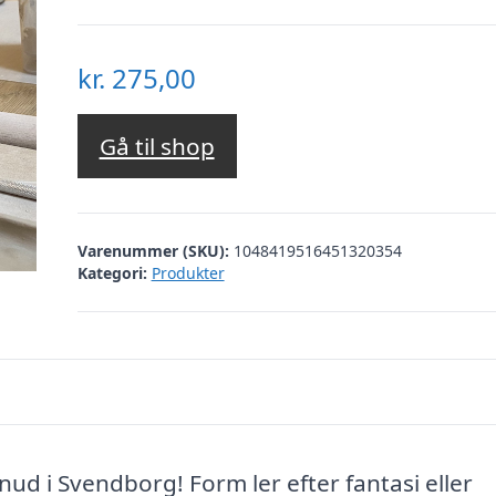
kr.
275,00
Gå til shop
Varenummer (SKU):
1048419516451320354
Kategori:
Produkter
ud i Svendborg! Form ler efter fantasi eller