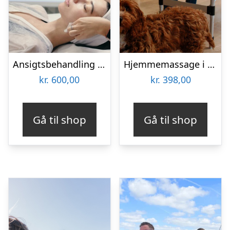
Ansigtsbehandling hos Odense Skønhedsklinik
Hjemmemassage i hele landet med RaskRask
kr.
600,00
kr.
398,00
Gå til shop
Gå til shop