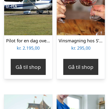
Pilot for en dag over Fyn
Vinsmagning hos S’vineriet Odense
kr.
2.195,00
kr.
295,00
Gå til shop
Gå til shop