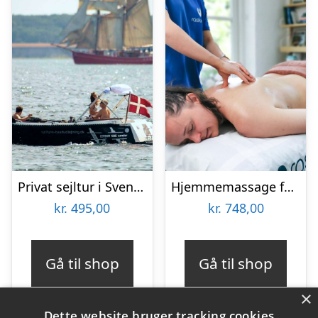
Privat sejltur i Svendborgsund med Sydfyns Bådudlejning
Hjemmemassage for 2 i hele landet med RaskRask
kr.
495,00
kr.
748,00
Gå til shop
Gå til shop
×
Dette website bruger tracking cookies