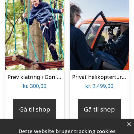
Prøv klatring i Gorilla Park
Privat helikoptertur med HeliCompany
kr.
300,00
kr.
2.499,00
Gå til shop
Gå til shop
×
Dette website bruger tracking cookies